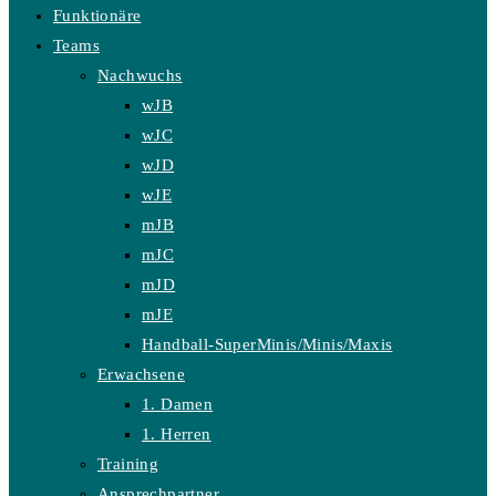
Funktionäre
Teams
Nachwuchs
wJB
wJC
wJD
wJE
mJB
mJC
mJD
mJE
Handball-SuperMinis/Minis/Maxis
Erwachsene
1. Damen
1. Herren
Training
Ansprechpartner