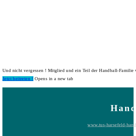
Und nicht vergessen ! Mitglied und ein Teil der Handball-Familie
Jetzt beitreten !
Opens in a new tab
Hand
www.tus-harsefeld-hand