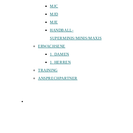
MJC
MJD
MJE
HANDBALL-
SUPERMINIS/MINIS/MAXIS
ERWACHSENE
1. DAMEN
1. HERREN
TRAINING
ANSPRECHPARTNER
SPORTHALLEN