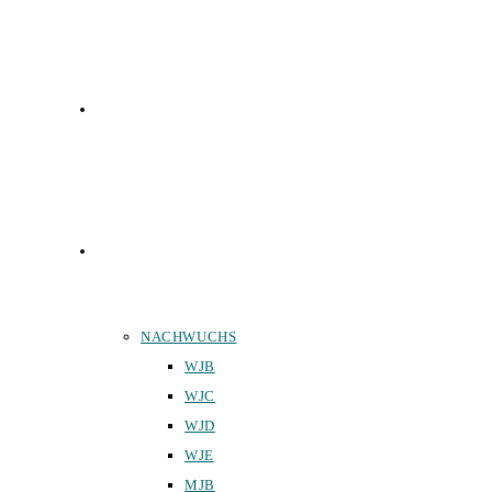
FUNKTIONÄRE
TEAMS
NACHWUCHS
WJB
WJC
WJD
WJE
MJB