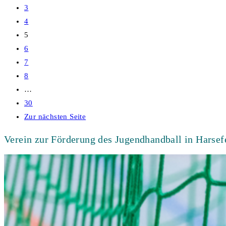
3
4
5
6
7
8
…
30
Zur nächsten Seite
Verein zur Förderung des Jugendhandball in Hars