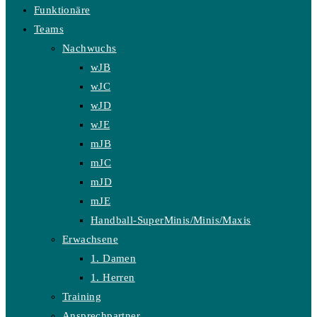
Funktionäre
Teams
Nachwuchs
wJB
wJC
wJD
wJE
mJB
mJC
mJD
mJE
Handball-SuperMinis/Minis/Maxis
Erwachsene
1. Damen
1. Herren
Training
Ansprechpartner