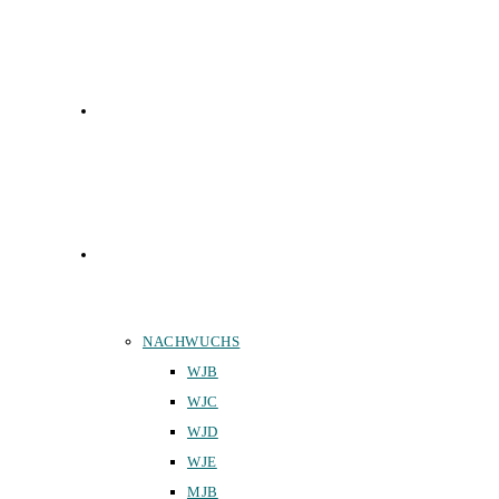
FUNKTIONÄRE
TEAMS
NACHWUCHS
WJB
WJC
WJD
WJE
MJB