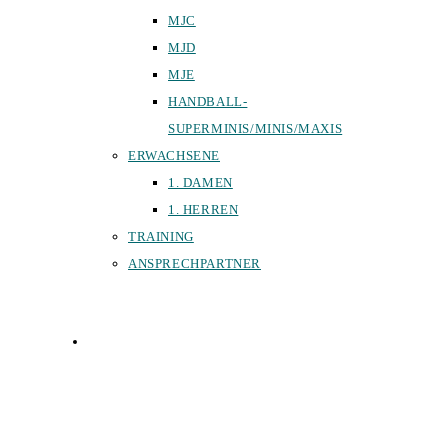
MJC
MJD
MJE
HANDBALL-
SUPERMINIS/MINIS/MAXIS
ERWACHSENE
1. DAMEN
1. HERREN
TRAINING
ANSPRECHPARTNER
SPORTHALLEN