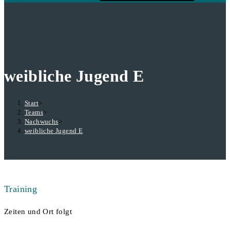
weibliche Jugend E
Start
>
Teams
>
Nachwuchs
>
weibliche Jugend E
Training
Zeiten und Ort folgt