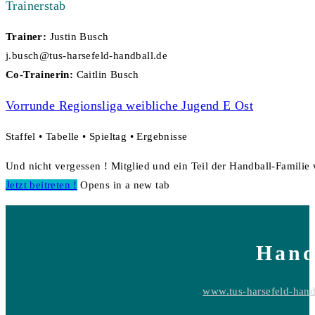
Trainerstab
Trainer:
Justin Busch
j.busch@tus-harsefeld-handball.de
Co-Trainerin:
Caitlin Busch
Vorrunde Regionsliga weibliche Jugend E Ost
Staffel • Tabelle • Spieltag • Ergebnisse
Und nicht vergessen ! Mitglied und ein Teil der Handball-Familie
Jetzt beitreten !
Opens in a new tab
Hand
www.tus-harsefeld-hand