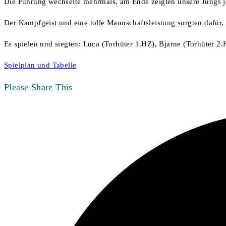
Die Führung wechselte mehrmals, am Ende zeigten unsere Jungs j
Der Kampfgeist und eine tolle Mannschaftsleistung sorgten dafür, 
Es spielen und siegten: Luca (Torhüter 1.HZ), Bjarne (Torhüter 2.
Spielplan und Tabelle
Diesen
Please Share This
Inhalt
Öffnet
teilen
in
einem
neuen
Fenster