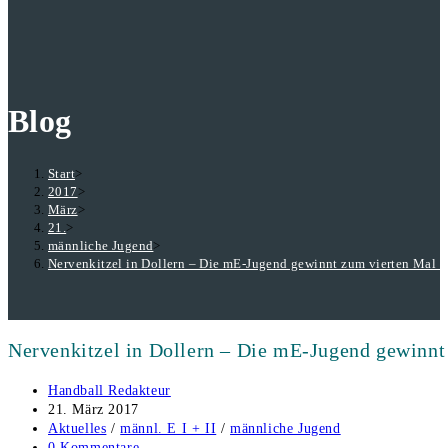
durchsuchen
Blog
Start
>
2017
>
März
>
21.
>
männliche Jugend
>
Nervenkitzel in Dollern – Die mE-Jugend gewinnt zum vierten Mal i
Nervenkitzel in Dollern – Die mE-Jugend gewinnt
Beitrags-
Handball Redakteur
Autor:
Beitrag
21. März 2017
veröffentlicht:
Beitrags-
Aktuelles
/
männl. E I + II
/
männliche Jugend
Kategorie:
Beitrags-
0 Kommentare