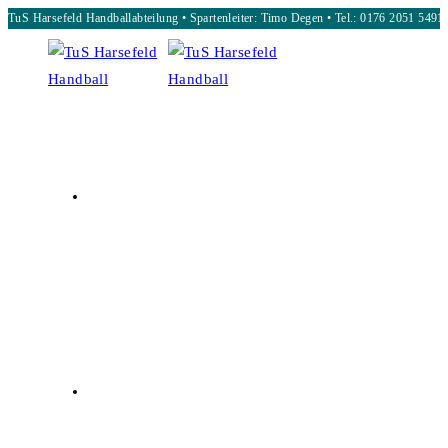
TuS Harsefeld Handballabteilung • Spartenleiter: Timo Degen • Tel.: 0176 2051 5491
Zum
Inhalt
springen
START