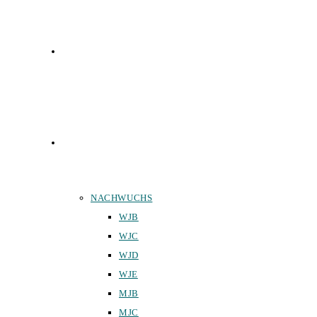
FUNKTIONÄRE
TEAMS
NACHWUCHS
WJB
WJC
WJD
WJE
MJB
MJC