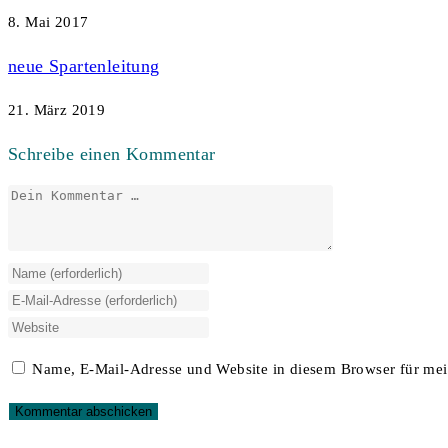
8. Mai 2017
neue Spartenleitung
21. März 2019
Schreibe einen Kommentar
Kommentar
Gib
deinen
Gib
Namen
deine
Gib
oder
E-
deine
Name, E-Mail-Adresse und Website in diesem Browser für me
Benutzernamen
Mail-
Website-
zum
Adresse
URL
Kommentieren
zum
ein