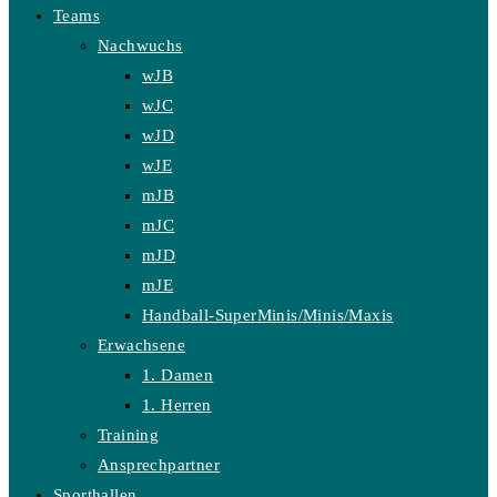
Teams
Nachwuchs
wJB
wJC
wJD
wJE
mJB
mJC
mJD
mJE
Handball-SuperMinis/Minis/Maxis
Erwachsene
1. Damen
1. Herren
Training
Ansprechpartner
Sporthallen