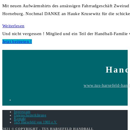
Kommentare:
Mit neuen Aufwärmshirts des ansässigen Fahrradgeschäft Zweirad 
Horneburg. Nochmal DANKE an Hauke Krusewitz für die schicke
It
Weiterlesen
´s
Und nicht vergessen ! Mitglied und ein Teil der Handball-Familie
play
Opens
Jetzt beitreten !
time!
in
a
new
Hand
tab
www.tus-harsefeld-hand
Impressum
Datenschutzerklärung
Kontakt
TuS Harsefeld von 1903 e.V.
2021 © COPYRIGHT - TUS HARSEFELD HANDBALL