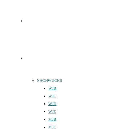
FUNKTIONÄRE
TEAMS
NACHWUCHS
WJB
WJC
WJD
WJE
MJB
MJC