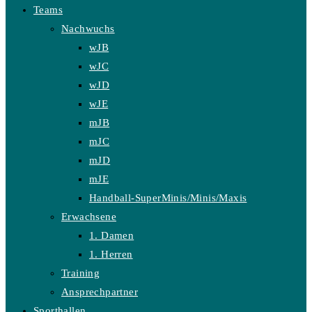
Teams
Nachwuchs
wJB
wJC
wJD
wJE
mJB
mJC
mJD
mJE
Handball-SuperMinis/Minis/Maxis
Erwachsene
1. Damen
1. Herren
Training
Ansprechpartner
Sporthallen