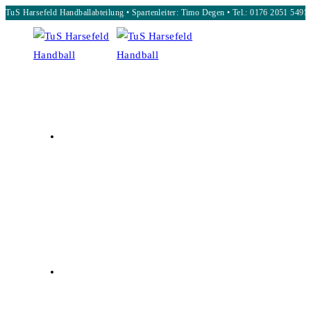
TuS Harsefeld Handballabteilung • Spartenleiter: Timo Degen • Tel.: 0176 2051 5491
Zum
Inhalt
springen
START