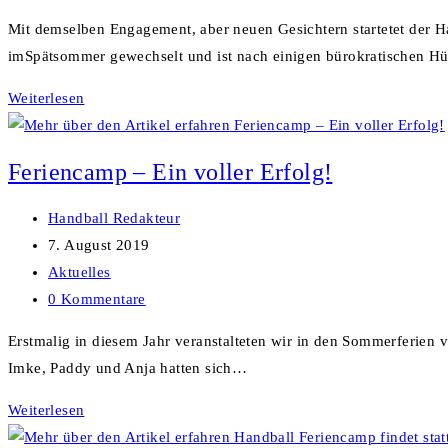
Kommentare:
Mit demselben Engagement, aber neuen Gesichtern startetet der H
imSpätsommer gewechselt und ist nach einigen bürokratischen Hü
Ein
Weiterlesen
neuer
Wind
Feriencamp – Ein voller Erfolg!
weht
durch
Beitrags-
Handball Redakteur
den
Autor:
Beitrag
7. August 2019
Ha-
veröffentlicht:
Beitrags-
Aktuelles
Ju
Kategorie:
Beitrags-
0 Kommentare
e.V.!
Kommentare:
Erstmalig in diesem Jahr veranstalteten wir in den Sommerferien
Imke, Paddy und Anja hatten sich…
Feriencamp
Weiterlesen
–