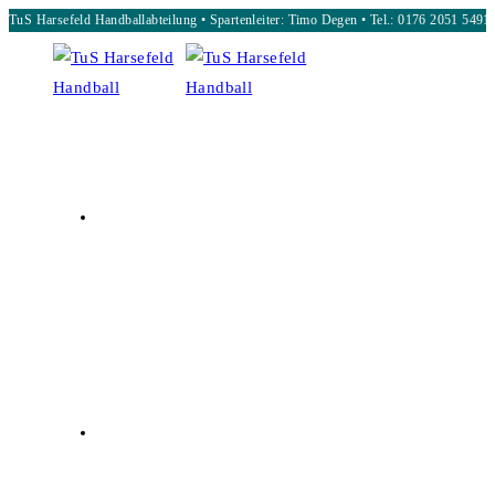
TuS Harsefeld Handballabteilung • Spartenleiter: Timo Degen • Tel.: 0176 2051 5491
Zum
Inhalt
springen
START