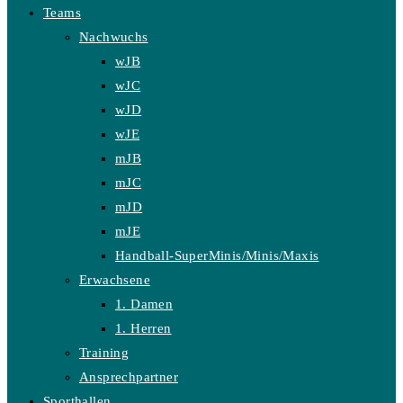
Teams
Nachwuchs
wJB
wJC
wJD
wJE
mJB
mJC
mJD
mJE
Handball-SuperMinis/Minis/Maxis
Erwachsene
1. Damen
1. Herren
Training
Ansprechpartner
Sporthallen