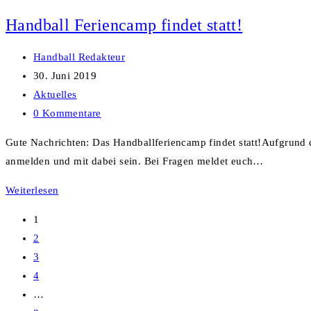
Ein
Handball Feriencamp findet statt!
voller
Erfolg!
Beitrags-
Handball Redakteur
Autor:
Beitrag
30. Juni 2019
veröffentlicht:
Beitrags-
Aktuelles
Kategorie:
Beitrags-
0 Kommentare
Kommentare:
Gute Nachrichten: Das Handballferiencamp findet statt!Aufgrund d
anmelden und mit dabei sein. Bei Fragen meldet euch…
Handball
Weiterlesen
Feriencamp
1
findet
2
statt!
3
4
…