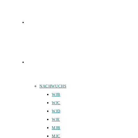
FUNKTIONÄRE
TEAMS
NACHWUCHS
WJB
WJC
WJD
WJE
MJB
MJC