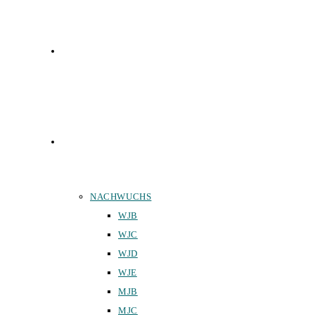
FUNKTIONÄRE
TEAMS
NACHWUCHS
WJB
WJC
WJD
WJE
MJB
MJC