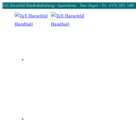
TuS Harsefeld Handballabteilung • Spartenleiter: Timo Degen • Tel.: 0176 2051 5491
Zum
Inhalt
springen
START