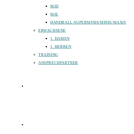
MJD
MJE
HANDBALL-SUPERMINIS/MINIS/MAXIS
ERWACHSENE
1. DAMEN
1. HERREN
TRAINING
ANSPRECHPARTNER
SPORTHALLEN
FÖRDERVEREIN