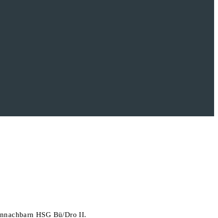
ennachbarn HSG Bü/Dro II.