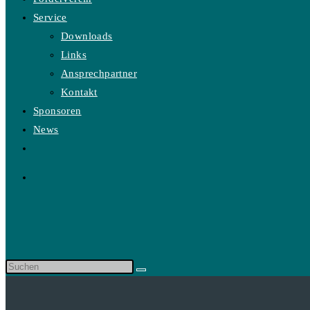
Service
Downloads
Links
Ansprechpartner
Kontakt
Sponsoren
News
Website-
Suche
umschalten
Diese
Website
durchsuchen