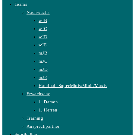
Teams
Nachwuchs
wJB
wJC
wJD
wJE
mJB
mJC
mJD
mJE
Handball-SuperMinis/Minis/Maxis
Erwachsene
1. Damen
1. Herren
Training
Ansprechpartner
Sporthallen