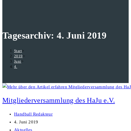
durchsuchen
Tagesarchiv: 4. Juni 2019
Start
>
2019
>
Juni
>
4.
Mitgliederversammlung des HaJu e.V.
Beitrags-
Handball Redakteur
Autor:
Beitrag
4. Juni 2019
veröffentlicht:
Beitrags-
Aktuelles