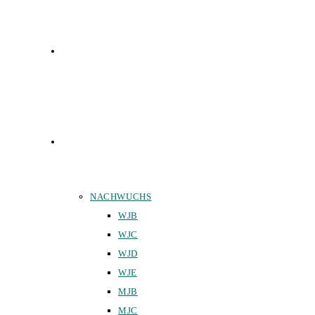
FUNKTIONÄRE
TEAMS
NACHWUCHS
WJB
WJC
WJD
WJE
MJB
MJC