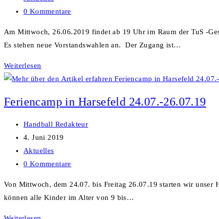
Kategorie:
Beitrags-
0 Kommentare
Kommentare:
Am Mittwoch, 26.06.2019 findet ab 19 Uhr im Raum der TuS -Geschä
Es stehen neue Vorstandswahlen an. Der Zugang ist…
Mitgliederversammlung
Weiterlesen
des
HaJu
Feriencamp in Harsefeld 24.07.-26.07.19
e.V.
Beitrags-
Handball Redakteur
Autor:
Beitrag
4. Juni 2019
veröffentlicht:
Beitrags-
Aktuelles
Kategorie:
Beitrags-
0 Kommentare
Kommentare:
Von Mittwoch, dem 24.07. bis Freitag 26.07.19 starten wir unser 
können alle Kinder im Alter von 9 bis…
Feriencamp
Weiterlesen