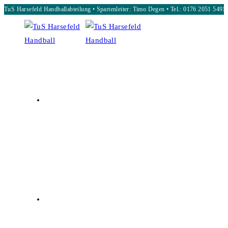
TuS Harsefeld Handballabteilung • Spartenleiter: Timo Degen • Tel.: 0176 2051 5491
Zum
Inhalt
springen
START