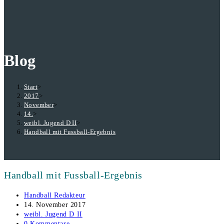
durchsuchen
Blog
Start
>
2017
>
November
>
14.
>
weibl. Jugend D II
>
Handball mit Fussball-Ergebnis
Handball mit Fussball-Ergebnis
Beitrags-
Handball Redakteur
Autor:
Beitrag
14. November 2017
veröffentlicht:
Beitrags-
weibl. Jugend D II
Kategorie:
Beitrags-
0 Kommentare