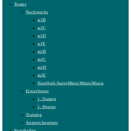
Teams
Nachwuchs
wJB
wJC
wJD
wJE
mJB
mJC
mJD
mJE
Handball-SuperMinis/Minis/Maxis
Erwachsene
1. Damen
1. Herren
Training
Ansprechpartner
Sporthallen