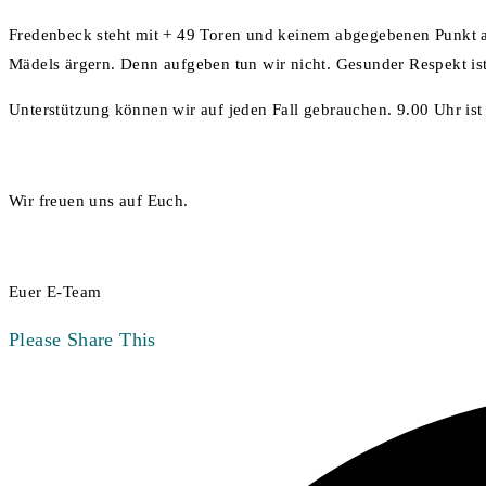
Fredenbeck steht mit + 49 Toren und keinem abgegebenen Punkt an
Mädels ärgern. Denn aufgeben tun wir nicht. Gesunder Respekt ist
Unterstützung können wir auf jeden Fall gebrauchen. 9.00 Uhr ist
Wir freuen uns auf Euch.
Euer E-Team
Diesen
Please Share This
Inhalt
Öffnet
teilen
in
einem
neuen