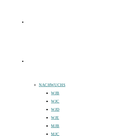
FUNKTIONÄRE
TEAMS
NACHWUCHS
WJB
WJC
WJD
WJE
MJB
MJC