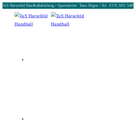
TuS Harsefeld Handballabteilung • Spartenleiter: Timo Degen • Tel.: 0176 2051 5491
Zum
Inhalt
springen
START