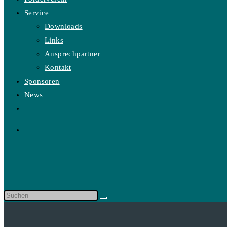
Service
Downloads
Links
Ansprechpartner
Kontakt
Sponsoren
News
Website-
Suche
umschalten
Diese
Website
durchsuchen