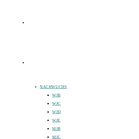
FUNKTIONÄRE
TEAMS
NACHWUCHS
WJB
WJC
WJD
WJE
MJB
MJC