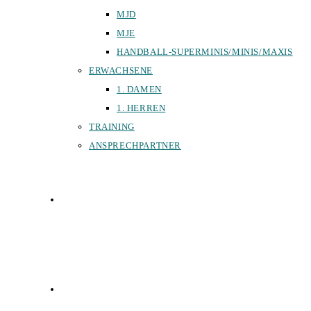
MJD
MJE
HANDBALL-SUPERMINIS/MINIS/MAXIS
ERWACHSENE
1. DAMEN
1. HERREN
TRAINING
ANSPRECHPARTNER
SPORTHALLEN
FÖRDERVEREIN