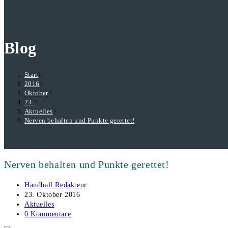
Blog
Start
>
2016
>
Oktober
>
23.
>
Aktuelles
>
Nerven behalten und Punkte gerettet!
Nerven behalten und Punkte gerettet!
Beitrags-
Handball Redakteur
Autor:
Beitrag
23. Oktober 2016
veröffentlicht:
Beitrags-
Aktuelles
Kategorie:
Beitrags-
0 Kommentare
Kommentare: