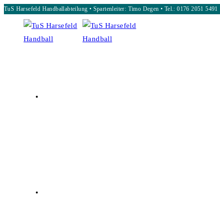
TuS Harsefeld Handballabteilung • Spartenleiter: Timo Degen • Tel.: 0176 2051 5491
Zum
Inhalt
springen
START