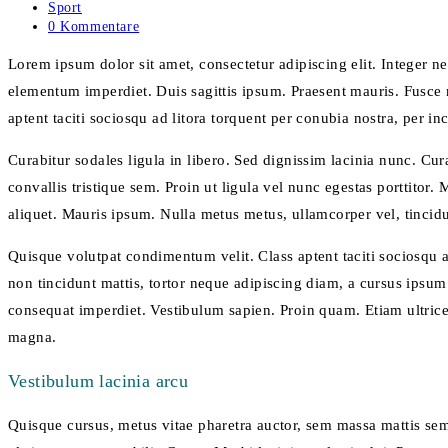
veröffentlicht:
Beitrags-
Sport
Kategorie:
Beitrags-
0 Kommentare
Kommentare:
Lorem ipsum dolor sit amet, consectetur adipiscing elit. Integer n
elementum imperdiet. Duis sagittis ipsum. Praesent mauris. Fusce 
aptent taciti sociosqu ad litora torquent per conubia nostra, per i
Curabitur sodales ligula in libero. Sed dignissim lacinia nunc. Cu
convallis tristique sem. Proin ut ligula vel nunc egestas porttitor. M
aliquet. Mauris ipsum. Nulla metus metus, ullamcorper vel, tincidu
Quisque volutpat condimentum velit. Class aptent taciti sociosqu a
non tincidunt mattis, tortor neque adipiscing diam, a cursus ipsum a
consequat imperdiet. Vestibulum sapien. Proin quam. Etiam ultrices
magna.
Vestibulum lacinia arcu
Quisque cursus, metus vitae pharetra auctor, sem massa mattis sem