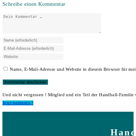
Schreibe einen Kommentar
Kommentar
Gib
deinen
Gib
Namen
deine
Gib
oder
E-
deine
Name, E-Mail-Adresse und Website in diesem Browser für me
Benutzernamen
Mail-
Website-
zum
Adresse
URL
Kommentieren
zum
ein
Und nicht vergessen ! Mitglied und ein Teil der Handball-Familie
ein
Kommentieren
(optional)
Opens
Jetzt beitreten !
ein
in
a
new
Hand
tab