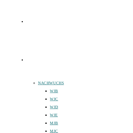
FUNKTIONÄRE
TEAMS
NACHWUCHS
WJB
WJC
WJD
WJE
MJB
MJC