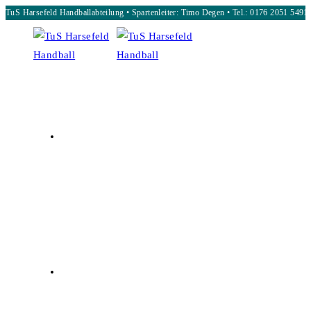
TuS Harsefeld Handballabteilung • Spartenleiter: Timo Degen • Tel.: 0176 2051 5491
Zum
Inhalt
springen
START