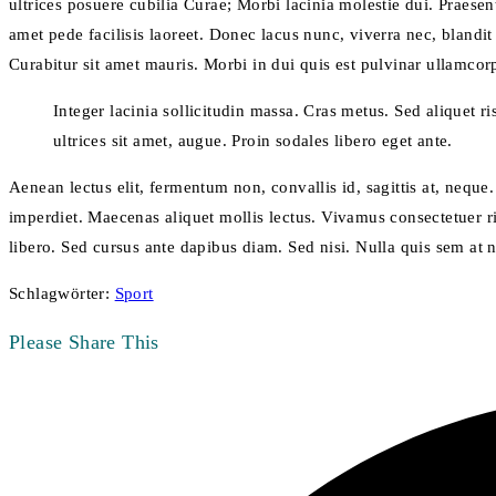
ultrices posuere cubilia Curae; Morbi lacinia molestie dui. Praes
amet pede facilisis laoreet. Donec lacus nunc, viverra nec, blandit 
Curabitur sit amet mauris. Morbi in dui quis est pulvinar ullamcorpe
Integer lacinia sollicitudin massa. Cras metus. Sed aliquet ri
ultrices sit amet, augue. Proin sodales libero eget ante.
Aenean lectus elit, fermentum non, convallis id, sagittis at, neque. 
imperdiet. Maecenas aliquet mollis lectus. Vivamus consectetuer ris
libero. Sed cursus ante dapibus diam. Sed nisi. Nulla quis sem at 
Schlagwörter
:
Sport
Diesen
Please Share This
Inhalt
Öffnet
teilen
in
einem
neuen