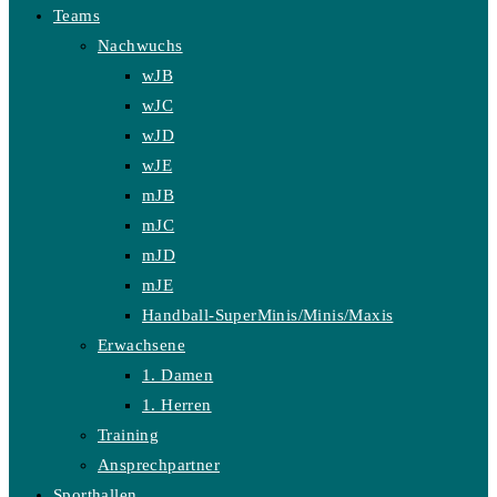
Teams
Nachwuchs
wJB
wJC
wJD
wJE
mJB
mJC
mJD
mJE
Handball-SuperMinis/Minis/Maxis
Erwachsene
1. Damen
1. Herren
Training
Ansprechpartner
Sporthallen